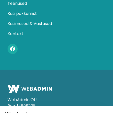
Teenused
Küsi pakkumist
Küsimused & Vastused
Kontakt
WebAdmin OÜ
Reg. 14698205
Hauka 13, 11315 Tallinn