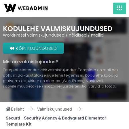
KODULEHE VALMISKUJUNDUSED
WordPressi valmiskujundused / näidised / mallid
KÕIK KUJUNDUSED
Mis on valmiskujundus?
Template lahendus ehk valmiskujundus. Template on mall ehk
põhi, mida kasutatakse uue lehe tegemisel. Kodulehe kood ja
platvorm / struktuur on olemas (WordPress), vastavalt
soovile muudetakse / lisatakse juurde tekstid, värvid ja fotod.
Esileht
Valmiskujundused
Securd – Security Agency & Bodyguard Elementor
Template Kit