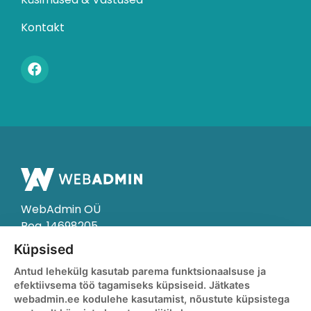
Kontakt
WebAdmin OÜ
Reg. 14698205
Hauka 13, 11315 Tallinn
Küpsised
(+372) 510 4603
Antud lehekülg kasutab parema funktsionaalsuse ja
info@webadmin.ee
efektiivsema töö tagamiseks küpsiseid. Jätkates
webadmin.ee kodulehe kasutamist, nõustute küpsistega
© 2026. WebAdmin OÜ