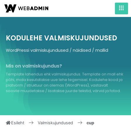
KODULEHE VALMISKUJUNDUSED
WordPressi valmiskujundused / näidised / mallid
Mis on valmiskujundus?
Template lahendus ehk valmiskujundus. Template on mall ehk
põhi, mida kasutatakse uue lehe tegemisel. Kodulehe kood ja
platvorm / struktuur on olemas (WordPress), vastavalt
soovile muudetakse / lisatakse juurde tekstid, värvid ja fotod.
Esileht
Valmiskujundused
cup