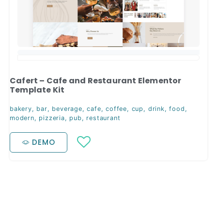
Cafert – Cafe and Restaurant Elementor
Template Kit
bakery
,
bar
,
beverage
,
cafe
,
coffee
,
cup
,
drink
,
food
,
modern
,
pizzeria
,
pub
,
restaurant
DEMO