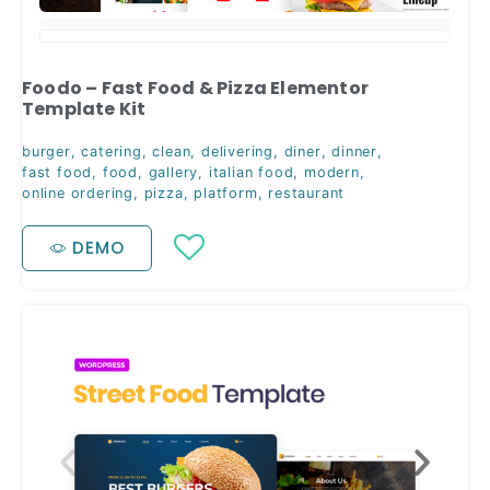
Foodo – Fast Food & Pizza Elementor
Template Kit
burger
,
catering
,
clean
,
delivering
,
diner
,
dinner
,
fast food
,
food
,
gallery
,
italian food
,
modern
,
online ordering
,
pizza
,
platform
,
restaurant
DEMO