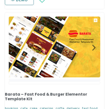
Barata – Fast Food & Burger Elementor
Template Kit
booking
,
cafe
,
cake
,
catering
,
coffe
,
delivery
,
fast food
,