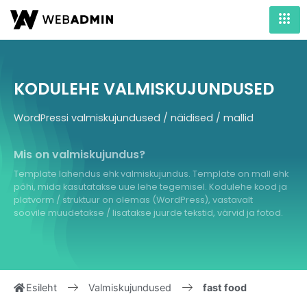
KODULEHE VALMISKUJUNDUSED
WordPressi valmiskujundused / näidised / mallid
Mis on valmiskujundus?
Template lahendus ehk valmiskujundus. Template on mall ehk
põhi, mida kasutatakse uue lehe tegemisel. Kodulehe kood ja
platvorm / struktuur on olemas (WordPress), vastavalt
soovile muudetakse / lisatakse juurde tekstid, värvid ja fotod.
Esileht
Valmiskujundused
fast food