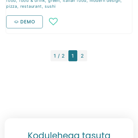
food
,
food & drink
,
green
,
italian food
,
modern design
,
pizza
,
restaurant
,
sushi
DEMO
1 / 2
1
2
Kodulehega tasuta