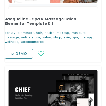
Jacqueline – Spa & Massage Salon
Elementor Template Kit
beauty
,
elementor
,
hair
,
health
,
makeup
,
manicure
,
massage
,
online store
,
salon
,
shop
,
skin
,
spa
,
therapy
,
wellness
,
woocommerce
DEMO