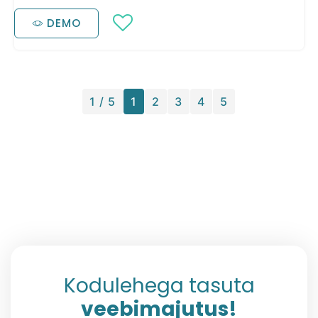
DEMO
1 / 5
1
2
3
4
5
Kodulehega tasuta
veebimajutus!