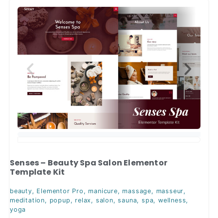
Senses – Beauty Spa Salon Elementor
Template Kit
beauty
,
Elementor Pro
,
manicure
,
massage
,
masseur
,
meditation
,
popup
,
relax
,
salon
,
sauna
,
spa
,
wellness
,
yoga