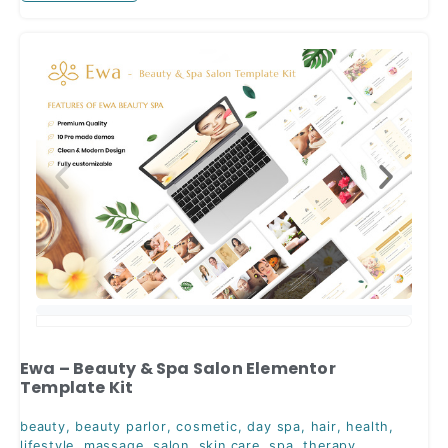
Ewa – Beauty & Spa Salon Elementor
Template Kit
beauty
,
beauty parlor
,
cosmetic
,
day spa
,
hair
,
health
,
lifestyle
,
massage
,
salon
,
skin care
,
spa
,
therapy
,