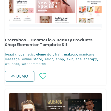
Prettybox – Cosmetic & Beauty Products
Shop Elementor Template Kit
beauty
,
cosmetic
,
elementor
,
hair
,
makeup
,
manicure
,
massage
,
online store
,
salon
,
shop
,
skin
,
spa
,
therapy
,
wellness
,
woocommerce
DEMO