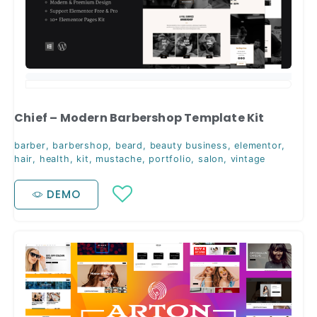
Chief – Modern Barbershop Template Kit
barber
,
barbershop
,
beard
,
beauty business
,
elementor
,
hair
,
health
,
kit
,
mustache
,
portfolio
,
salon
,
vintage
DEMO