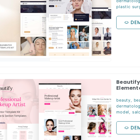
dermatolo
plastic sur
DE
Beautify
Elemento
beauty
,
be
dermatolog
model
,
sal
DE