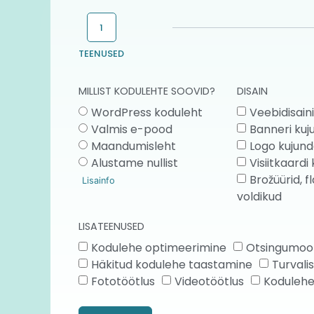
1
TEENUSED
MILLIST KODULEHTE SOOVID?
DISAIN
WordPress koduleht
Veebidisain
Valmis e-pood
Banneri ku
Maandumisleht
Logo kujun
Alustame nullist
Visiitkaard
Brožüürid, fl
Lisainfo
voldikud
LISATEENUSED
Kodulehe optimeerimine
Otsingumoot
Häkitud kodulehe taastamine
Turvali
Fototöötlus
Videotöötlus
Kodulehe