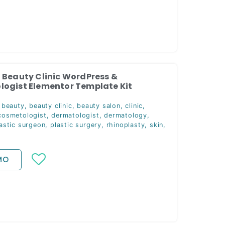
 Beauty Clinic WordPress &
ogist Elementor Template Kit
,
beauty
,
beauty clinic
,
beauty salon
,
clinic
,
cosmetologist
,
dermatologist
,
dermatology
,
astic surgeon
,
plastic surgery
,
rhinoplasty
,
skin
,
MO