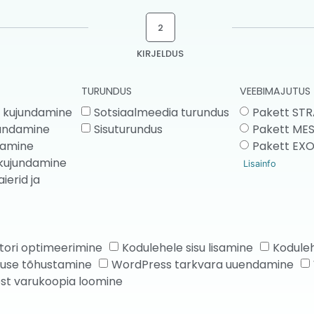
2
KIRJELDUS
TURUNDUS
VEEBIMAJUTUS
i kujundamine
Sotsiaalmeedia turundus
Pakett ST
jundamine
Sisuturundus
Pakett ME
damine
Pakett EX
i kujundamine
Lisainfo
aierid ja
ori optimeerimine
Kodulehele sisu lisamine
Koduleh
suse tõhustamine
WordPress tarkvara uuendamine
st varukoopia loomine