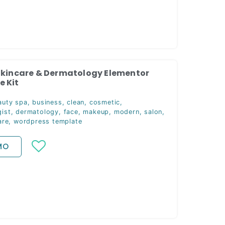
Skincare & Dermatology Elementor
 Kit
auty spa
,
business
,
clean
,
cosmetic
,
ist
,
dermatology
,
face
,
makeup
,
modern
,
salon
,
are
,
wordpress template
MO