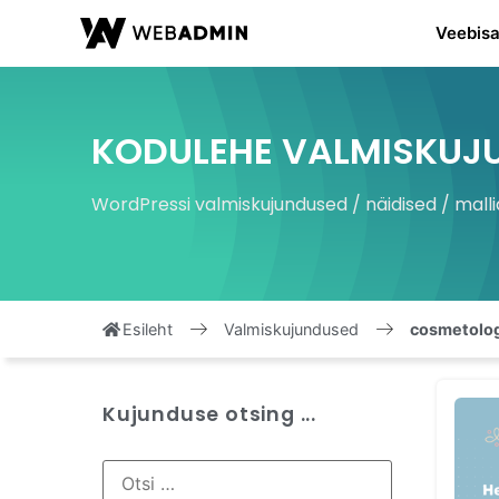
Veebisa
KODULEHE VALMISKUJ
WordPressi valmiskujundused / näidised / malli
Esileht
Valmiskujundused
cosmetolog
Kujunduse otsing ...