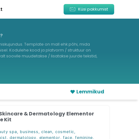
kt
Küsi pakkumist
s?
iskujundus. Template on mall ehk põhi, mida
sel. Kodulehe kood ja platvorm / struktuur on
lt soovile muudetakse / lisatakse juurde tekstid,
Lemmikud
 Skincare & Dermatology Elementor
 Kit
auty spa
,
business
,
clean
,
cosmetic
,
ist
,
dermatology
,
elementor
,
face
,
feminine
,