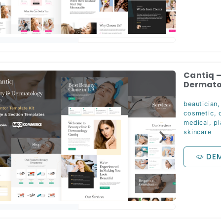
Cantiq –
Dermatol
beautician
cosmetic
,
medical
,
pl
skincare
DE