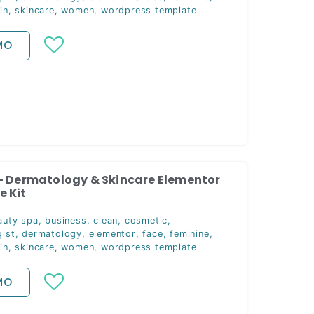
in
,
skincare
,
women
,
wordpress template
MO
– Dermatology & Skincare Elementor
 Kit
auty spa
,
business
,
clean
,
cosmetic
,
ist
,
dermatology
,
elementor
,
face
,
feminine
,
in
,
skincare
,
women
,
wordpress template
MO