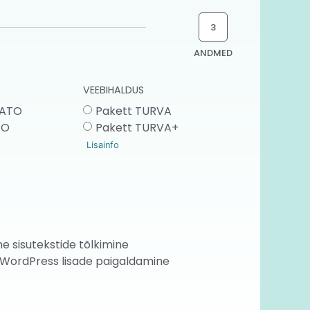
3
ANDMED
VEEBIHALDUS
RATO
Pakett TURVA
SO
Pakett TURVA+
O
Lisainfo
e sisutekstide tõlkimine
WordPress lisade paigaldamine