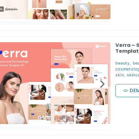
Verra – 
Template
beauty
,
be
cosmetolog
skin
,
skinc
DE