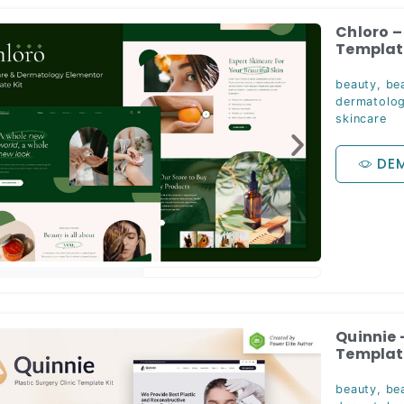
Chloro –
Template
beauty
,
be
dermatolo
skincare
DE
Quinnie 
Template
beauty
,
bea