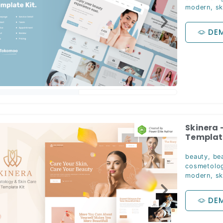
modern
,
sk
DE
Skinera 
Template
beauty
,
be
cosmetolog
modern
,
sk
DE