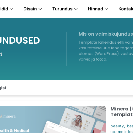
idid
Disain
Turundus
Hinnad
Konta
Mis on valmiskujundu
UNDUSED
Template lahendus ehk valm
kasutatakse uue lehe tegemi
d
olemas (WordPress), vastava
värvid ja fotod.
ist
Minera |
Template
beauty
,
be
cosmetolog