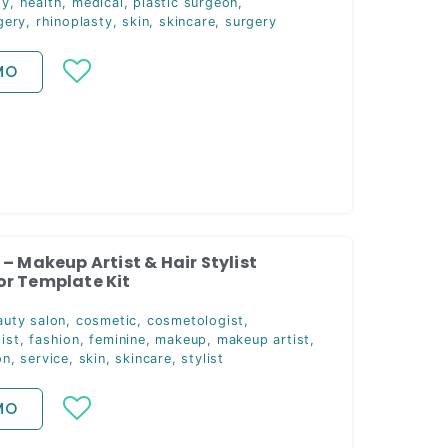
gy
,
health
,
medical
,
plastic surgeon
,
gery
,
rhinoplasty
,
skin
,
skincare
,
surgery
MO
 – Makeup Artist & Hair Stylist
r Template Kit
auty salon
,
cosmetic
,
cosmetologist
,
ist
,
fashion
,
feminine
,
makeup
,
makeup artist
,
on
,
service
,
skin
,
skincare
,
stylist
MO