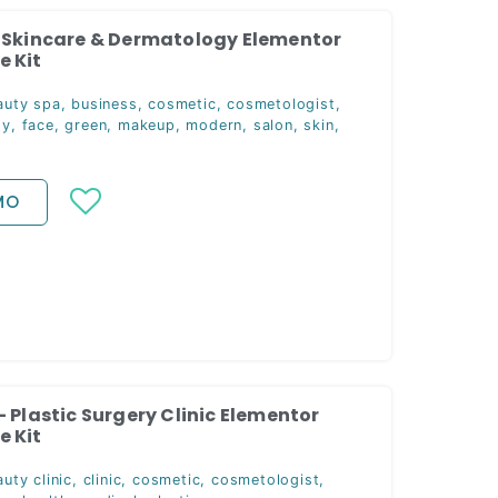
 Skincare & Dermatology Elementor
 Kit
auty spa
,
business
,
cosmetic
,
cosmetologist
,
gy
,
face
,
green
,
makeup
,
modern
,
salon
,
skin
,
MO
– Plastic Surgery Clinic Elementor
 Kit
uty clinic
,
clinic
,
cosmetic
,
cosmetologist
,